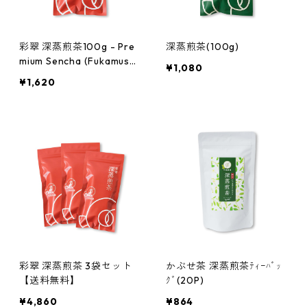
彩翠 深蒸煎茶100g - Pre
深蒸煎茶(100g)
mium Sencha (Fukamush
¥1,080
i) 3.5 oz Japanese Green
¥1,620
Tea
彩翠 深蒸煎茶 3袋セット
かぶせ茶 深蒸煎茶ﾃｨｰﾊﾞｯ
【送料無料】
ｸﾞ(20P)
¥4,860
¥864