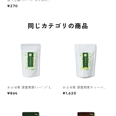
ほうじ茶ﾃｨｰﾊﾞｯｸﾞボトルにイ
ン！(袋12P)
¥270
同じカテゴリの商品
かぶせ茶 深蒸煎茶ﾃｨｰﾊﾞｯｸﾞ(2
かぶせ茶 深蒸煎茶ティーバッ
0P)
グ (40P)
¥864
¥1,620