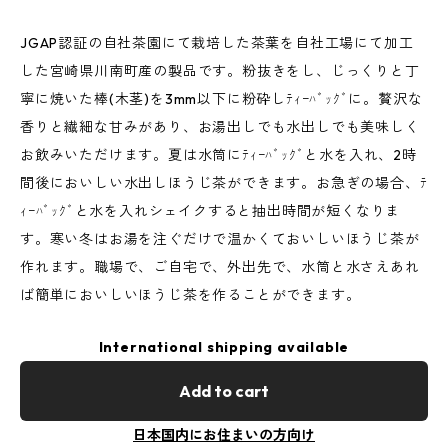
JGAP認証の自社茶園にて栽培した茶葉を自社工場にて加工
した宮崎県川南町産の製品です。粉抜きをし、じっくりと丁
寧に焼いた棒(木茎)を3mm以下に粉砕しﾃｨｰﾊﾞｯｸﾞに。贅沢な
香りと繊細な甘みがあり、お湯出しでも水出しでも美味しく
お飲みいただけます。夏は水筒にﾃｨｰﾊﾞｯｸﾞと水を入れ、2時
間後においしい水出しほうじ茶ができます。お急ぎの場合、ﾃ
ｨｰﾊﾞｯｸﾞと水を入れシェイクすると抽出時間が短くなりま
す。寒い冬はお湯を注ぐだけで温かくておいしいほうじ茶が
作れます。職場で、ご自宅で、外出先で、水筒と水さえあれ
ば簡単においしいほうじ茶を作ることができます。
International shipping available
Add to cart
日本国内にお住まいの方向け