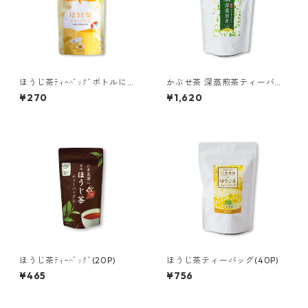
ほうじ茶ﾃｨｰﾊﾞｯｸﾞボトルにイ
かぶせ茶 深蒸煎茶ティーバッ
ン！(袋12P)
グ (40P)
¥270
¥1,620
ほうじ茶ﾃｨｰﾊﾞｯｸﾞ(20P)
ほうじ茶ティーバッグ(40P)
¥465
¥756