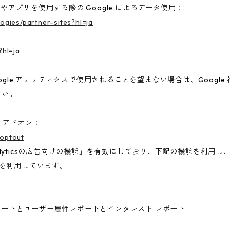
トやアプリを使用する際の Google によるデータ使用：
logies/partner-sites?hl=ja
?hl=ja
gle アナリティクスで使用されることを望まない場合は、Google 社
さい。
ト アドオン：
aoptout
nalyticsの広告向けの機能」を有効にしており、下記の機能を利用し、広
ieを利用しています。
ー属性レポートとユーザー属性レポートとインタレスト レポート